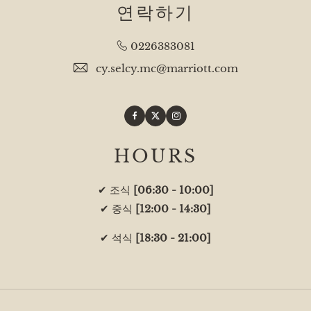
연락하기
0226383081
cy.selcy.mc@marriott.com
Facebook
Twitter
Instagram
HOURS
✔ 조식
[06:30 - 10:00]
✔ 중식
[12:00 - 14:30]
✔ 석식
[18:30 - 21:00]